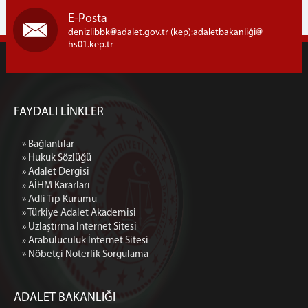
E-Posta
denizlibbk
adalet.gov.tr (kep):adaletbakanliği
hs01.kep.tr
FAYDALI LİNKLER
» Bağlantılar
» Hukuk Sözlüğü
» Adalet Dergisi
» AİHM Kararları
» Adli Tıp Kurumu
» Türkiye Adalet Akademisi
» Uzlaştırma İnternet Sitesi
» Arabuluculuk İnternet Sitesi
» Nöbetçi Noterlik Sorgulama
ADALET BAKANLIĞI