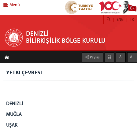
Menü
ENG
TR
DENİZLİ BİLİRKİŞİLİK BÖLGE KURULU
DENİZLİ
BİLİRKİŞİLİK BÖLGE KURULU
Ana Sayfa
A-
A+
Paylaş
Bilirkişilik Danışma Kurulu
Bilirkişilik Daire Başkanlığı
YETKİ ÇEVRESİ
Başkan ve Üyeler
Bilirkişilik Danışma Kurulunun Görevleri
Bilirkişilik Başvuru Klavuzu
DENİZLİ
Bilirkişilik Asgari Ücret Tarifesi
MUĞLA
Bilgi Edinme
Sıkça Sorulan Sorular
UŞAK
Bölge Kurulumuz