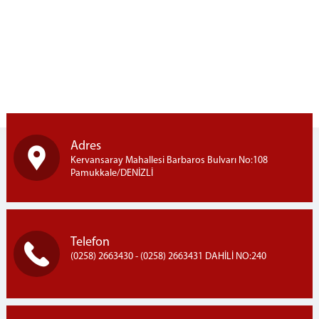
Başkan
Üyeler
Hakkımızda
Görevlerimiz
Yetki Çevremiz
Listeler
Bölge Bilirkişi Listesi
Adres
Bölge Konkordato Komiser Listesi
Kervansaray Mahallesi Barbaros Bulvarı No:108
Pamukkale/DENİZLİ
İflas İdare Memurları Listesi
İletişim
Telefon
(0258) 2663430 - (0258) 2663431 DAHİLİ NO:240