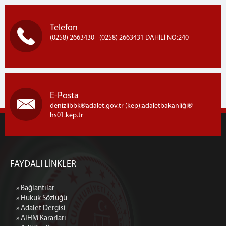
Telefon
(0258) 2663430 - (0258) 2663431 DAHİLİ NO:240
E-Posta
denizlibbk
adalet.gov.tr (kep):adaletbakanliği
hs01.kep.tr
FAYDALI LİNKLER
» Bağlantılar
» Hukuk Sözlüğü
» Adalet Dergisi
» AİHM Kararları