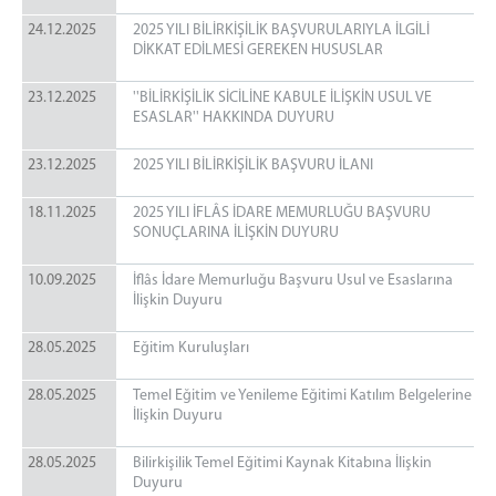
Başkan
24.12.2025
2025 YILI BİLİRKİŞİLİK BAŞVURULARIYLA İLGİLİ
DİKKAT EDİLMESİ GEREKEN HUSUSLAR
Üyeler
Hakkımızda
23.12.2025
''BİLİRKİŞİLİK SİCİLİNE KABULE İLİŞKİN USUL VE
Görevlerimiz
ESASLAR'' HAKKINDA DUYURU
Yetki Çevremiz
23.12.2025
2025 YILI BİLİRKİŞİLİK BAŞVURU İLANI
Listeler
18.11.2025
2025 YILI İFLÂS İDARE MEMURLUĞU BAŞVURU
Bölge Bilirkişi Listesi
SONUÇLARINA İLİŞKİN DUYURU
Bölge Konkordato Komiser Listesi
10.09.2025
İflas İdare Memurları Listesi
İflâs İdare Memurluğu Başvuru Usul ve Esaslarına
İlişkin Duyuru
İletişim
28.05.2025
Eğitim Kuruluşları
28.05.2025
Temel Eğitim ve Yenileme Eğitimi Katılım Belgelerine
İlişkin Duyuru
28.05.2025
Bilirkişilik Temel Eğitimi Kaynak Kitabına İlişkin
Duyuru