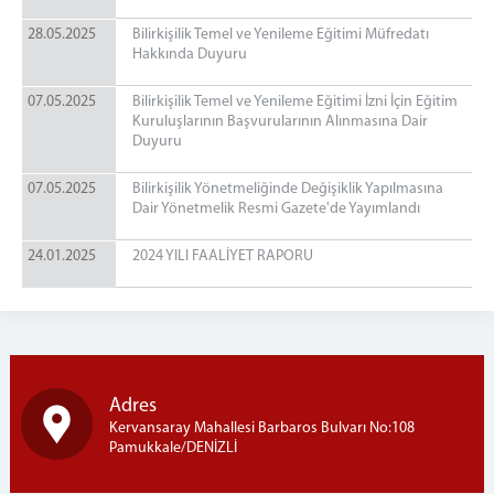
28.05.2025
Bilirkişilik Temel ve Yenileme Eğitimi Müfredatı
Hakkında Duyuru
07.05.2025
Bilirkişilik Temel ve Yenileme Eğitimi İzni İçin Eğitim
Kuruluşlarının Başvurularının Alınmasına Dair
Duyuru
07.05.2025
Bilirkişilik Yönetmeliğinde Değişiklik Yapılmasına
Dair Yönetmelik Resmi Gazete'de Yayımlandı
24.01.2025
2024 YILI FAALİYET RAPORU
Adres
Kervansaray Mahallesi Barbaros Bulvarı No:108
Pamukkale/DENİZLİ